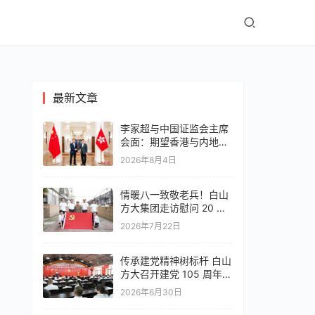
最新文章
李家超与中国证监会主席
会面：期望香港与内地深
化合作提高离岸人民币流
2026年8月4日
动性
情暖八一致敬老兵！白山
方大集团走访慰问 20 位
参战老英雄
2026年7月22日
传承建党精神树标杆 白山
方大召开建党 105 周年表
彰大会
2026年6月30日