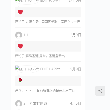
EDIT HAPPY
2月10日
评论于
宋涛会见中国国民党副主席夏立言一行
111
2月9日
评论于
解码香港|复常，香港重新出
EDIT HAPPY
2月9日
评论于
2023年台商新春座谈会在北京举行
a＇ゞ 放肆网络
4月5日