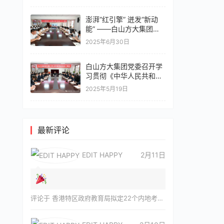
澎湃“红引擎” 迸发“新动
能” ——白山方大集团党
建引领企业高质量发展侧
2025年6月30日
记
白山方大集团党委召开学
习贯彻《中华人民共和国
民营经济促进法》专题会
2025年5月19日
议
最新评论
EDIT HAPPY
2月11日
评论于
香港特区政府教育局拟定22个内地考察团 最快4月启程