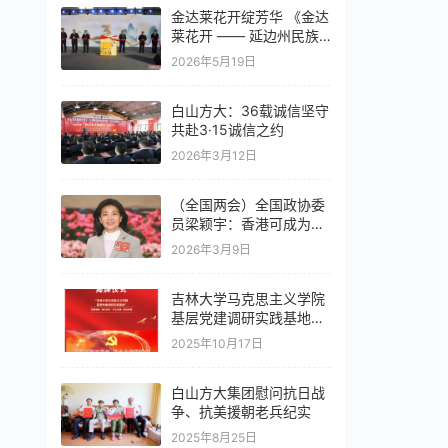
金达莱花开绽芳华 《金达
莱花开 —— 延边州民族
团结进步发展纪实》重磅
2026年5月19日
首发
白山方大：36载诚信坚守
共赴3·15诚信之约
2026年3月12日
（全国两会）全国政协委
员梁颖宇：香港可成为创
新药出海“跳板”
2026年3月9日
吉林大学马克思主义学院
基层党建调研实践基地落
户白山方大集团
2025年10月17日
白山方大集团慰问抗日战
争、抗美援朝老兵纪实
2025年8月25日