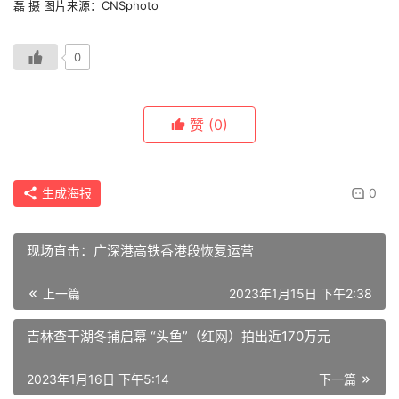
磊 摄 图片来源：CNSphoto
0
首
页
赞
(0)
今
日
生成海报
0
头
条
现场直击：广深港高铁香港段恢复运营
在
线
上一篇
2023年1月15日 下午2:38
直
吉林查干湖冬捕启幕 “头鱼”（红网）拍出近170万元
播
2023年1月16日 下午5:14
下一篇
香