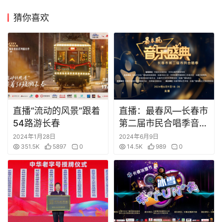
港
资
猜你喜欢
讯
澳
门
资
讯
直播“流动的风景”跟着
直播：最春风—长春市
台
54路游长春
第二届市民合唱季音乐
湾
盛典
2024年1月28日
2024年6月9日
资
351.5K
5897
0
14.5K
989
0
讯
广
东
资
讯