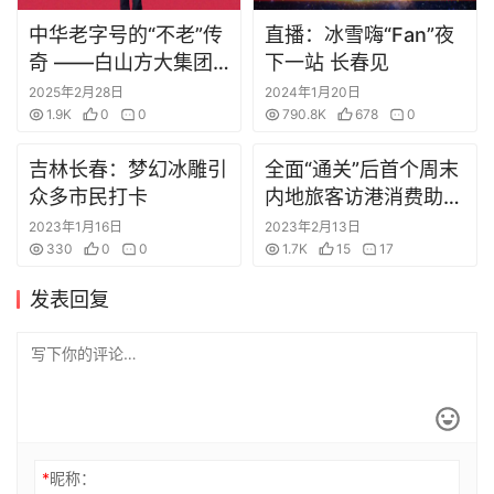
中华老字号的“不老”传
直播：冰雪嗨“Fan”夜
内
奇 ——白山方大集团
下一站 长春见
地
品牌诚信建设纪实
2025年2月28日
2024年1月20日
旅
1.9K
0
0
790.8K
678
0
游
吉林长春：梦幻冰雕引
全面“通关”后首个周末
众多市民打卡
内地旅客访港消费助经
繁
济复苏
2023年1月16日
2023年2月13日
体
330
0
0
1.7K
15
17
发表回复
*
昵称：