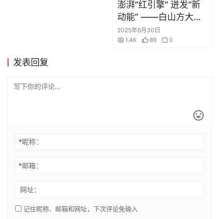
澎湃“红引擎” 迸发“新
旅
动能” ——白山方大集
游
团党建引领企业高质量
2025年6月30日
发展侧记
1.4K
89
0
发表回复
繁
体
*
昵称：
*
邮箱：
网址：
记住昵称、邮箱和网址，下次评论免输入