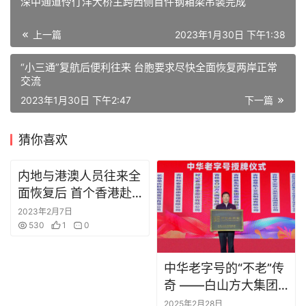
深中通道伶仃洋大桥主跨西侧首件钢箱梁吊装完成
首
上一篇
2023年1月30日 下午1:38
页
“小三通”复航后便利往来 台胞要求尽快全面恢复两岸正常
今
交流
日
2023年1月30日 下午2:47
下一篇
头
条
猜你喜欢
在
内地与港澳人员往来全
线
面恢复后 首个香港赴
直
播
北京旅游团抵京
2023年2月7日
530
1
0
香
港
中华老字号的“不老”传
资
奇 ——白山方大集团
讯
品牌诚信建设纪实
2025年2月28日