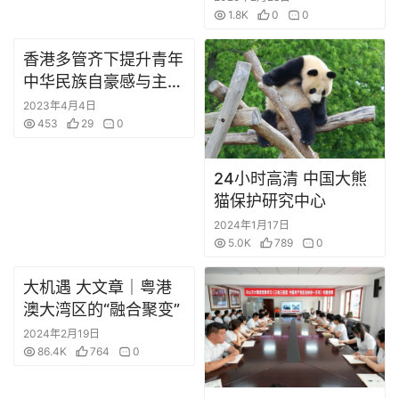
1.8K
0
0
澳
门
香港多管齐下提升青年
资
中华民族自豪感与主人
讯
翁意识
2023年4月4日
453
29
0
台
湾
24小时高清 中国大熊
资
猫保护研究中心
讯
2024年1月17日
5.0K
789
0
广
东
大机遇 大文章｜粤港
资
澳大湾区的“融合聚变”
讯
2024年2月19日
86.4K
764
0
内
地