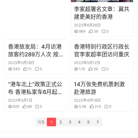
广
李家超署名文章：冀共
东
建更美好的香港
资
2023年6月26日
讯
984
36
0
内
香港旅发局：4月访港
香港特别行政区行政长
地
旅客约289万人次 按月
官李家超率团访问重庆
旅
增长约18%
2023年5月18日
2023年5月12日
游
540
11
0
1.1K
30
0
“港车北上”政策正式公
14万张免费机票刺激
布 香港私家车6月起可
赴港旅游
繁
申请
体
2023年5月1日
2023年4月18日
925
89
0
5.5K
214
0
1 / 5
1
2
3
4
5