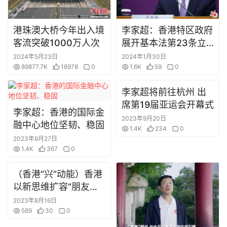
直
播
港珠澳大桥今年出入境
李家超：香港特区政府
香
客流突破1000万人次
展开基本法第23条立
港
法公众咨询
2024年5月23日
2024年1月30日
资
89877.7K
18978
0
1.6K
59
0
讯
李家超将前往杭州 出
席第19届亚运会开幕式
澳
李家超：香港的国际金
门
2023年9月20日
融中心地位坚韧、稳固
1.4K
234
0
资
2023年9月27日
讯
1.4K
367
0
台
（香港“兴”动能）香港
湾
以新思维扩容“朋友圈”
资
“变中求进”激发“兴”动
2023年8月16日
讯
能
589
30
0