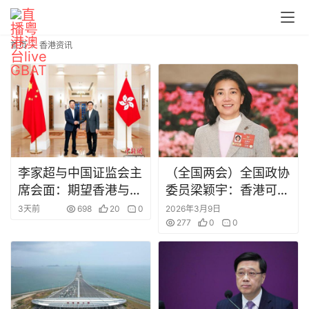
首页
香港资讯
首
页
李家超与中国证监会主
（全国两会）全国政协
席会面：期望香港与内
委员梁颖宇：香港可成
今
地深化合作提高离岸人
为创新药出海“跳板”
日
3天前
698
20
0
2026年3月9日
民币流动性
277
0
0
头
条
在
线