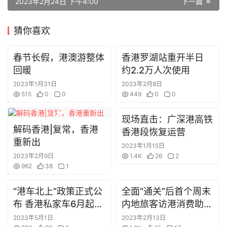
2023年2月24日 下午4:00
下一篇
台
湾
猜你喜欢
资
讯
春节长假，港澳游整体
香港罗湖站重开半日
回暖
约2.2万人次使用
广
2023年1月31日
2023年2月8日
东
515
0
0
449
0
0
资
讯
现场直击：广深港高铁
解码香港|复常，香港
香港段恢复运营
内
重新出
2023年1月15日
地
2023年2月9日
1.4K
26
2
旅
962
38
1
游
“港车北上”政策正式公
全面“通关”后首个周末
布 香港私家车6月起可
内地旅客访港消费助经
申请
济复苏
繁
2023年5月1日
2023年2月13日