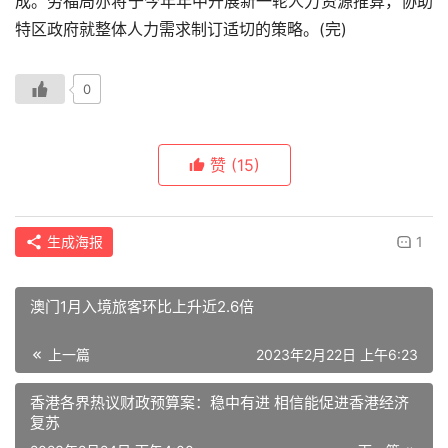
成。劳福局亦将于今年年中开展新一轮人力资源推算，协助
头
特区政府就整体人力需求制订适切的策略。(完)
条
在
0
线
直
播
赞
(15)
香
港
生成海报
1
资
讯
澳门1月入境旅客环比上升近2.6倍
澳
上一篇
2023年2月22日 上午6:23
门
资
香港各界热议财政预算案：稳中有进 相信能促进香港经济
讯
复苏