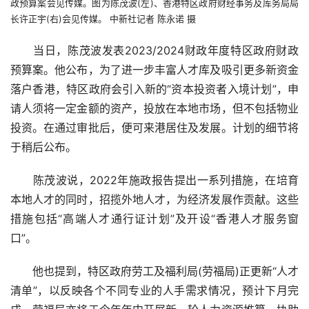
政预算案会见传媒。图为陈茂波(左)、香港特区政府财经事务及库务局局
长许正宇(右)会见传媒。 中新社记者 陈永诺 摄
　　当日，陈茂波发表2023/2024财政年度特区政府财政
预算案。他公布，为了进一步丰富人才库及吸引更多新资金
落户香港，特区政府会引入新的“资本投资者入境计划”，申
请人须将一定金额的资产，投放在本地市场，但不包括物业
投资。在通过审批后，便可来港居住及发展。计划的细节将
于稍后公布。
　　陈茂波说，2022年施政报告提出一系列措施，在培育
本地人才的同时，招揽外地人才，为经济发展作贡献。这些
措施包括“高端人才通行证计划”及开设“香港人才服务窗
首
口”。
页
　　他也提到，特区政府劳工及福利局(劳福局)正更新“人才
今
清单”，以反映各个不同专业的人手需求情况，预计下月完
日