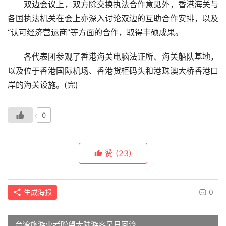
　　双边会议上，双方除交换执法合作意见外，香港海关与
在
各国执法机关在会上亦深入讨论双边的互助合作安排，以及
线
“认可经济营运商”等方面的合作，取得丰硕成果。
直
播
　　各代表团参观了香港海关电脑法证所、海关船队基地，
以及位于香港国际机场、香港货柜码头和港珠澳大桥香港口
香
岸的海关设施。(完)
港
资
讯
0
澳
赞
(23)
门
资
讯
生成海报
0
台
湾
台湾旅游业者盼望大陆游客早日回流