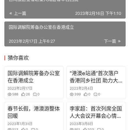
资
讯
上一篇
2023年2月16日 下午1:10
广
国际调解院筹备办公室在香港成立
东
资
2023年2月17日 上午6:27
下一篇
讯
猜你喜欢
内
地
国际调解院筹备办公室
“港澳e站通”首次落户
旅
在香港成立
香港同乡社团 助力大
游
湾区高效协同发展
2023年2月17日
2023年2月4日
588
26
0
399
0
0
春节长假，港澳游整体
李家超：首次列席全国
繁
体
回暖
人大会议开幕会心情鼓
舞
2023年1月31日
2023年3月6日
513
0
0
951
103
0