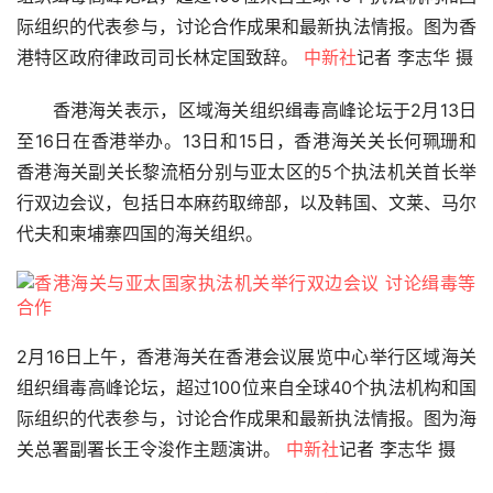
际组织的代表参与，讨论合作成果和最新执法情报。图为香
港特区政府律政司司长林定国致辞。 
中新社
记者 李志华 摄
　　香港海关表示，区域海关组织缉毒高峰论坛于2月13日
至16日在香港举办。13日和15日，香港海关关长何珮珊和
香港海关副关长黎流栢分别与亚太区的5个执法机关首长举
行双边会议，包括日本麻药取缔部，以及韩国、文莱、马尔
代夫和柬埔寨四国的海关组织。
首
页
2月16日上午，香港海关在香港会议展览中心举行区域海关
今
组织缉毒高峰论坛，超过100位来自全球40个执法机构和国
日
际组织的代表参与，讨论合作成果和最新执法情报。图为海
头
关总署副署长王令浚作主题演讲。 
中新社
记者 李志华 摄
条